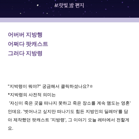
어버버 지방행
어쩌다 팟캐스트
그러다 지방령
"지박령이 뭐야?" 궁금해서 클릭하셨나요?ㅎ
*지박령의 사전적 의미는
'자신이 죽은 곳을 떠나지 못하고 죽은 장소를 계속 맴도는 영혼'
인데요. '벗어나고 싶지만 떠나기도 힘든 지방인의 딜레마'를 담
아 제작했던 팟캐스트 '지방령', 그 이야기 오늘 레터에서 전할게
요.