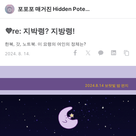
포포포 매거진 Hidden Potential
💜re: 지박령? 지방령!
한복, 갓, 노트북. 이 묘령의 여인의 정체는?
2024. 8. 14.
2024.8.14 보랏빛 밤 편지