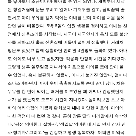
를 낳아보니 조금이나마 헤아릴 수 있게 되었다. 새벽부터 시작
된 칭얼거림에 눈을 부비고 일어나 기저귀를 갈고, 꿈벅꿈벅 졸
면서도 아이 우유를 챙겨 먹이는 아내를 보며 아이를 처음 품에
안던 날이 떠올랐다. 5박 6일의 입원 생활을 정리하고 아내는 친
정에서 산후조리를 시작했다. 시국이 시국인지라 혹시 모를 불상
사를 피하고자 홀로 신혼집에 머물며 떨어져 생활했다. 거래처
방문도 잦았고 함께 생활하던 반려견 3인방도 돌봐야 했다. 아내
도 아이도 너무 보고 싶었지만, 적응과 안정의 시간을 기다렸다.
그렇게 생후 일주일쯤 지나서야 처음으로 아이를 품에 안아 볼
수 있었다. 혹시 불편하지 않을까, 어디가 눌리진 않았나, 얼마나
조마조마하던지. 아이 옷이 축축해지도록 손에 땀이 났다. 처음
우유를 한 번에 먹이는 쾌거를 이루었을 때 어찌나 긴장했던지
내가 뭘 했는지도 모르게 시간이 지나갔다. 돌이켜보면 초보 아
빠의 어리숙함에 기쁨과 환희보다 내내 미안한 마음이, 아이에
대한 걱정이 더 컸던 것 같다. 곤히 잠든 딸의 머리맡에서 속삭인
다. ‘평생 엄마한테 잘하자’, ‘생일날 엄마한테 제일 먼저 감사 인
사 챙기자.’ 그리고 ‘늘 건강하고 평생 행복하자.’ 어쩌면 미역국